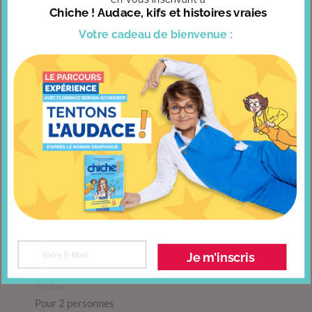
Chiche ! Audace, kifs et histoires vraies
Votre cadeau
de bienvenue :
Taboulé de quinoa aux pois chiches,
Je m'inscris
cumin et citron
par Goût de Food
VEGGIE
Pour 2 personnes