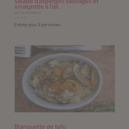
Salade d’asperges sauvages et
vinaigrette à l’ail
par Sashamismaï
VEGGIE
Entrée pour 4 personnes
Blanquette de tofu