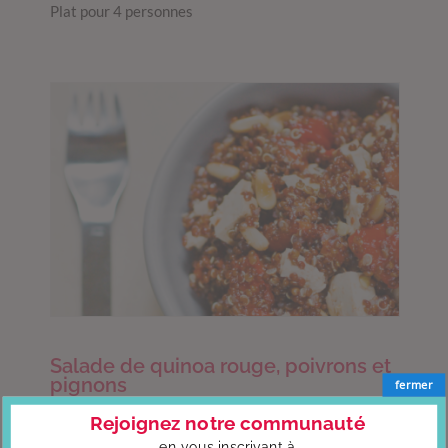
Plat pour 4 personnes
Salade de quinoa rouge, poivrons et
pignons
fermer
par Chocolate and Zucchini
Rejoignez notre communauté
VEGGIE
Pour 3 à 4 personnes.
en vous
inscrivant à