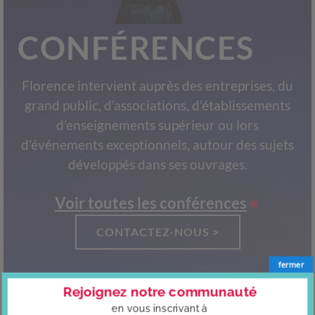
CONFÉRENCES
Florence intervient auprès des entreprises, du
grand public, d’associations, d’établissements
d’enseignements supérieur ou lors
d’événements exceptionnels, autour des sujets
développés dans ses ouvrages.
Voir toutes les conférences
CONTACTEZ-NOUS >
fermer
Rejoignez notre communauté
en vous
inscrivant à