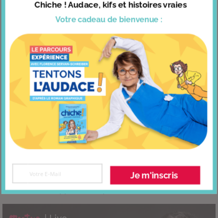
DÉCOUVRIR NOS AUTRES
Chiche ! Audace, kifs et histoires vraies
OUTILS
Votre cadeau
de bienvenue :
Je m'inscris
5 applications pour bien dormir !