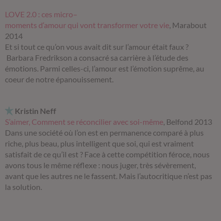
L
O
V
E
2
.
0
:
c
e
s
m
i
c
r
o
–
m
o
m
e
n
t
s
d
‘
a
m
o
u
r
q
u
i
v
o
n
t
t
r
a
n
s
f
o
r
m
e
r
v
o
t
r
e
v
i
e
, Marabout
2014
Et si tout ce qu’on vous avait dit sur l’amour était faux ?
Barbara Fredrikson a consacré sa carrière à l’étude des
émotions. Parmi celles-ci, l’amour est l’émotion suprême, au
coeur de notre épanouissement.
Kristin Neff
S’aimer, Comment se réconcilier avec soi-même
, Belfond 2013
Dans une société où l’on est en permanence comparé à plus
riche, plus beau, plus intelligent que soi, qui est vraiment
satisfait de ce qu’il est ? Face à cette compétition féroce, nous
avons tous le même réflexe : nous juger, très sévèrement,
avant que les autres ne le fassent. Mais l’autocritique n’est pas
la solution.