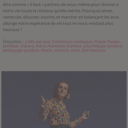
être comme « il faut » partons de nous-même pour donner à
notre vie toute la richesse qu’elle mérite. Pourquoi aimer,
remercier, discuter, sourire, et marcher en balançant les bras
allonge notre espérance de vie tout en nous rendant plus
heureux ?
Étiquettes :
3 kifs par jour
,
Cohérence cardiaque
,
Power Patate
,
bonheur
,
chance
,
micro moments d'amour
,
psychologie positive
,
pédagogie positive
,
rituels
,
science
,
vivre
,
être heureux