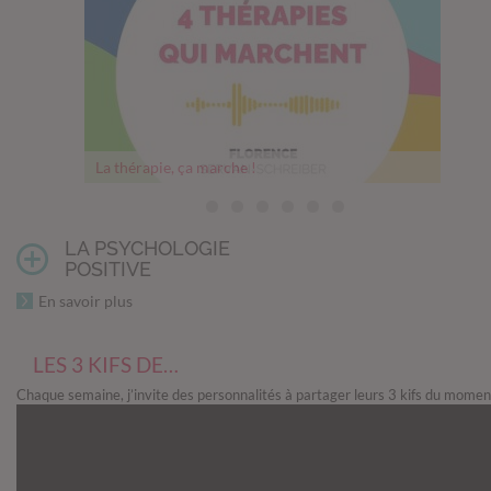
La thérapie, ça marche !
Thérapie, comment franchir le pas
Mesurer son bonheur
Un cerveau en pleine forme
Comment les relations nourrissent notre cerveau
Les 5 objectifs philosophiques du Memento mori
Questions avant un abandon
LA PSYCHOLOGIE
POSITIVE
En savoir plus
LES 3 KIFS DE…
Chaque semaine, j’invite des personnalités à partager leurs 3 kifs du momen