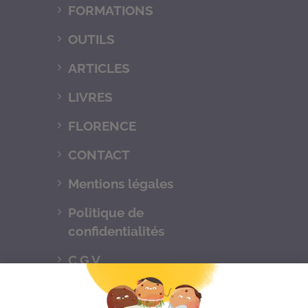
FORMATIONS
OUTILS
ARTICLES
LIVRES
FLORENCE
CONTACT
Mentions légales
Politique de
confidentialités
C.G.V
Suivez-nous