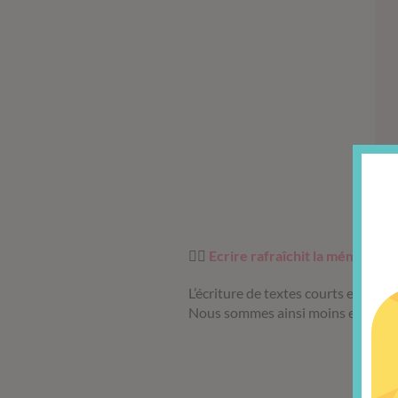
✍🏼
Ecrire rafraîchit la mémoire🤯
L’écriture de textes courts et cibl
Nous sommes ainsi moins encombrés 