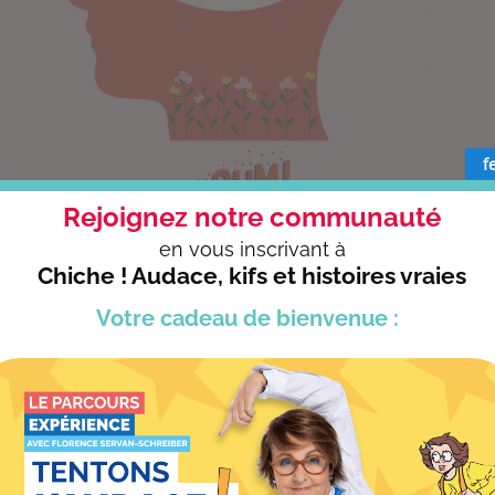
f
Rejoignez notre communauté
en vous
inscrivant à
Chiche ! Audace, kifs et histoires vraies
Votre cadeau
de bienvenue :
és libère de la bande passante pour permettre à la mémoire d’impri
par le passé et mieux préparés pour le présent et l’avenir.