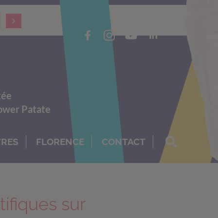
tée
Power Patate
VRES
FLORENCE
CONTACT
tifiques sur