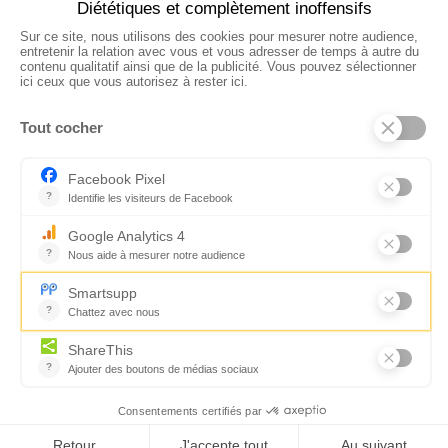
Paiement sécurisé

01 85 08 73 41

fanny@essentia.fr
Mentions légales
|
CGV
2026 © Florence Servan-Schreiber