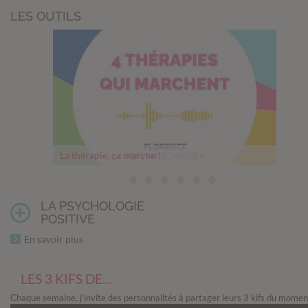
LES OUTILS
La thérapie, ça marche !
Thérapie, comment franchir le pas
Mesurer son bonheur
Un cerveau en pleine forme
Comment les relations nourrissent notre cerveau
Les 5 objectifs philosophiques du Memento mori
Questions avant un abandon
LA PSYCHOLOGIE
POSITIVE
En savoir plus
LES 3 KIFS DE…
Chaque semaine, j’invite des personnalités à partager leurs 3 kifs du momen