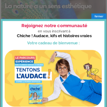
fermer
Rejoignez notre communauté
La nature a un sens esthétique
en vous
inscrivant à
Chiche ! Audace, kifs et histoires vraies
Votre cadeau
de bienvenue :
Cinq faits étonnants sur notre cerveau