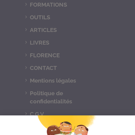
FORMATIONS
OUTILS
ARTICLES
LIVRES
FLORENCE
CONTACT
Mentions légales
Politique de
confidentialités
C.G.V
Suivez-nous