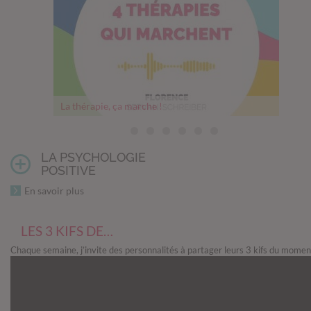
La thérapie, ça marche !
Thérapie, comment franchir le pas
Mesurer son bonheur
Un cerveau en pleine forme
Comment les relations nourrissent notre cerveau
Les 5 objectifs philosophiques du Memento mori
Questions avant un abandon
LA PSYCHOLOGIE
POSITIVE
En savoir plus
LES 3 KIFS DE…
Chaque semaine, j’invite des personnalités à partager leurs 3 kifs du momen