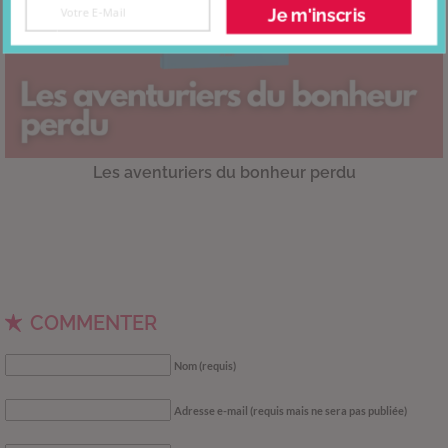
Je m'inscris
Les aventuriers du bonheur perdu
COMMENTER
Nom (requis)
Adresse e-mail (requis mais ne sera pas publiée)