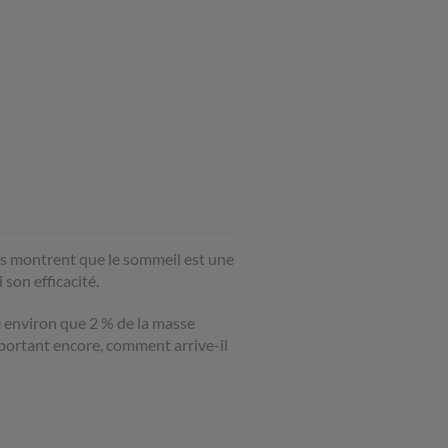
es montrent que l
e sommeil
est une
i son efficacité.
e environ que 2 % de la masse
mportant encore, comment arrive-il