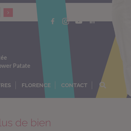
tée
Power Patate
VRES
FLORENCE
CONTACT
lus de bien