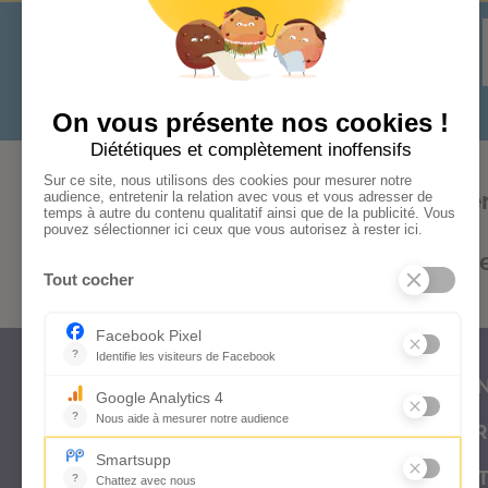
Audace
Bonheur
Cohér
Formations
Kifs
Optimism
CON
FOR
OUT