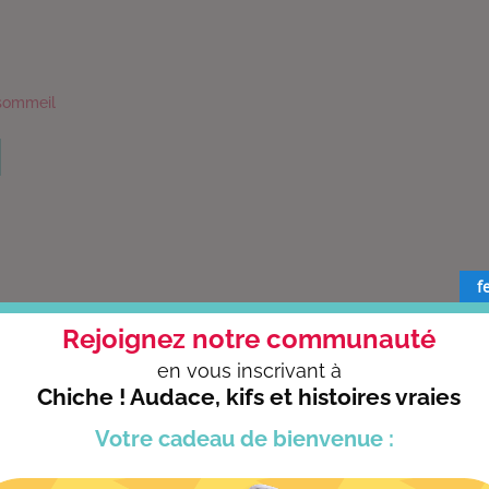
sommeil
f
Rejoignez notre communauté
en vous
inscrivant à
CONFÉRENCES
Chiche ! Audace, kifs et histoires vraies
Votre cadeau
de bienvenue :
Florence intervient auprès des entreprises, du 
d’établissements d’enseignements supérieur ou