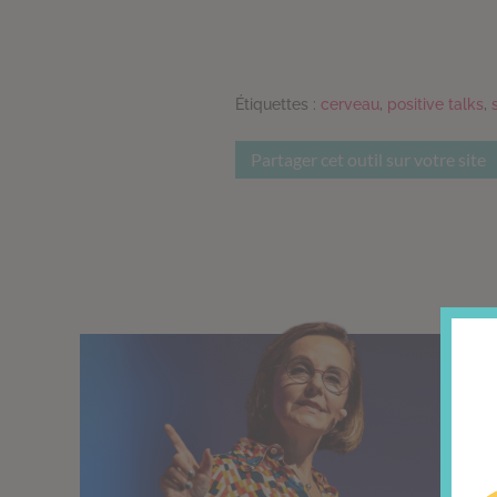
Étiquettes :
cerveau
,
positive talks
,
Partager cet outil sur votre site