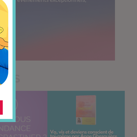
s.
TILS