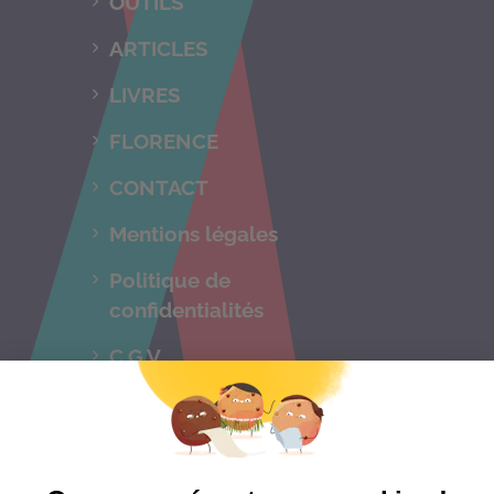
OUTILS
ARTICLES
LIVRES
FLORENCE
CONTACT
Mentions légales
Politique de
confidentialités
C.G.V
Suivez-nous