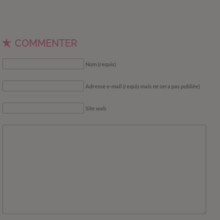
COMMENTER
Nom (requis)
Adresse e-mail (requis mais ne sera pas publiée)
Site web