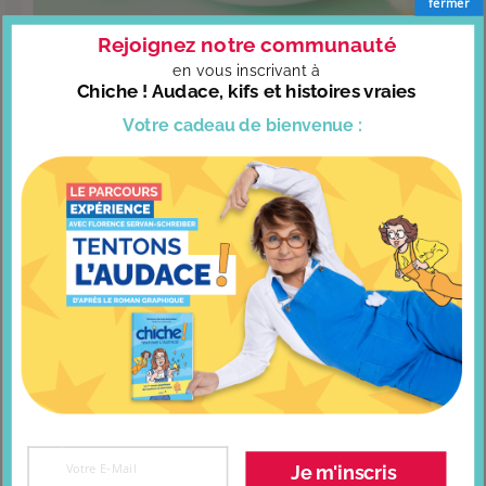
fermer
Rejoignez notre communauté
en vous
inscrivant à
Chiche ! Audace, kifs et histoires vraies
Croquettes de cabillaud toutes douces
Votre cadeau
de bienvenue :
Je m'inscris
Tourte sablée aux pommes @chefsylvieberger