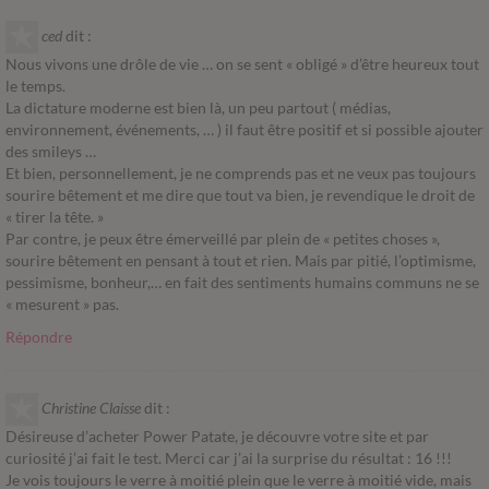
ced
dit :
Nous vivons une drôle de vie … on se sent « obligé » d’être heureux tout
le temps.
La dictature moderne est bien là, un peu partout ( médias,
environnement, événements, … ) il faut être positif et si possible ajouter
des smileys …
Et bien, personnellement, je ne comprends pas et ne veux pas toujours
sourire bêtement et me dire que tout va bien, je revendique le droit de
« tirer la tête. »
Par contre, je peux être émerveillé par plein de « petites choses »,
sourire bêtement en pensant à tout et rien. Mais par pitié, l’optimisme,
pessimisme, bonheur,… en fait des sentiments humains communs ne se
« mesurent » pas.
Répondre
Christine Claisse
dit :
Désireuse d’acheter Power Patate, je découvre votre site et par
curiosité j’ai fait le test. Merci car j’ai la surprise du résultat : 16 !!!
Je vois toujours le verre à moitié plein que le verre à moitié vide, mais