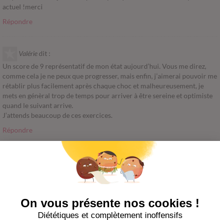
actuel !merci
Répondre
Valérie
dit :
Un score de 9 représentatif de mon état aujourd’hui. Vous me direz,
comme cela je ne peux que progresser, mais enfin, j’aimerai pouvoir me
rétablir plus facilement après chaque choc et malheureusement, je
mets en génèral trop de temps pour arriver à être sereine et optimiste
quand le suivant arrive.
J’attends beaucoup de ces exercices.
Répondre
Sophie ;-) Du Temps pour soi
dit :
Coucou
une note de 15 la moyenne ! pas mal vu que l’optimisme arrive en
20ème position dans mes forces de caractère. un test à refaire dans 3
semaines 😉 bon week end et merci
Répondre