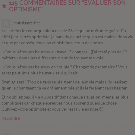
115 COMMENTAIRES SUR “ÉVALUER SON
OPTIMISME”
Lamissladyz
dit :
J’ai atteins le remarquable score de 23 ce qui ne m’étonne guère. En
effet je suis très optimiste, je pars du principe qu’on est maître de sa vie
et que par conséquence on choisit beaucoup de choses.
-> Vous n’êtes pas heureux au travail ? changez ! (j’ai testé plus de 10
métiers / domaines différents avant de trouver ma voie)
-> Vous n’êtes pas heureux en couple ? Changez de partenaire ! Vous
serez peut-être plus heureux seul qui sait
Bref, agissez ! Trop de gens se plaignent de leur vie mais s’ils réalisez
qu’en la changeant ça va drôlement mieux ils le feraient sans hésiter.
Et n’oubliez pas, il y a du positif dans chaque situation, même les plus
compliqués car chaque épreuves nous apprend quelque chose.
Cultivez votre optimiste et vous verrez la vie en rose 🙂
Répondre