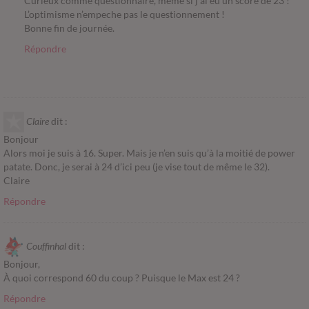
Curieux comme questionnaire, meme si j’ai eu un score de 23 !
L’optimisme n’empeche pas le questionnement !
Bonne fin de journée.
Répondre
Claire
dit :
Bonjour
Alors moi je suis à 16. Super. Mais je n’en suis qu’à la moitié de power
patate. Donc, je serai à 24 d’ici peu (je vise tout de même le 32).
Claire
Répondre
Couffinhal
dit :
Bonjour,
À quoi correspond 60 du coup ? Puisque le Max est 24 ?
Répondre