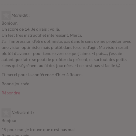
Marie
dit :
Bonjour,
Un score de 14. Je dirais : voilà.
Un test très instructif et intéressant. Merci.
J’ai l’impression d’être optimiste, pas dans le sens de me projeter avec
une vision optimiste, mais plutôt dans le sens d’agir. Ma vision serait
plutôt d’avancer pour tendre vers ce que j’aime. Et puis…, j’essaie
autant que faire se peut de profiter du présent, et surtout des petits
riens qui s’égrènent au fil des journées. Et ce n’est pas si facile 😉
Et merci pour la conférence d’hier à Rouen.
Bonne journée.
Répondre
Nathalie
dit :
Bonjour
19 pour moi je trouve que c est pas mal
Bonne journée