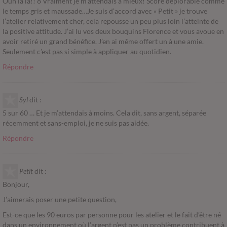
Ouh la la!! 8 Vraiment je m’attendais à mieux! Score déplorable comme
le temps gris et maussade…Je suis d’accord avec « Petit » je trouve
l’atelier relativement cher, cela repousse un peu plus loin l’atteinte de
la positive attitude. J’ai lu vos deux bouquins Florence et vous avoue en
avoir retiré un grand bénéfice. J’en ai même offert un à une amie.
Seulement c’est pas si simple à appliquer au quotidien.
Répondre
Syl
dit :
5 sur 60 … Et je m’attendais à moins. Cela dit, sans argent, séparée
récemment et sans-emploi, je ne suis pas aidée.
Répondre
Petit
dit :
Bonjour,
J’aimerais poser une petite question,
Est-ce que les 90 euros par personne pour les atelier et le fait d’être né
dans un environnement où l’argent n’est pas un problème contribuent à