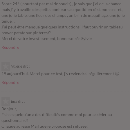
Score 24 ! ( pourtant pas mal de soucis),, je sais que j’ai de la chance
mais j’ y travaille :des petits bonheurs au quotidien c’est mon secret ,
une jolie table, une fleur des champs , un brin de maquillage, une jolie
tenue….
J’ai peut être manqué quelques instructions il faut ouvrir un tableau
power patate sur pinterest?
Merci de votre investissement, bonne soirée Sylvie
Répondre
Valérie
dit :
19 aujourd’hui. Merci pour ce test, j’y reviendrai régulièrement 🙂
Répondre
Emi
dit :
Bonjour,
Est-ce quelqu’un a des difficultés comme moi pour accéder au
questionnaire?
Chaque adresse Mail que je propose est refusée!