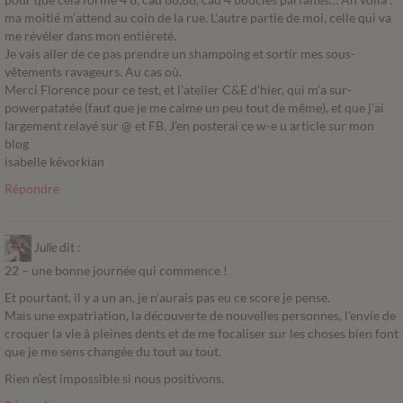
ma moitié m’attend au coin de la rue. L’autre partie de moi, celle qui va
me révéler dans mon entièreté.
Je vais aller de ce pas prendre un shampoing et sortir mes sous-
vêtements ravageurs. Au cas où.
Merci Florence pour ce test, et l’atelier C&E d’hier, qui m’a sur-
powerpatatée (faut que je me calme un peu tout de même), et que j’ai
largement relayé sur @ et FB. J’en posterai ce w-e u article sur mon
blog
isabelle kévorkian
Répondre
Julie
dit :
22 – une bonne journée qui commence !
Et pourtant, il y a un an, je n’aurais pas eu ce score je pense.
Mais une expatriation, la découverte de nouvelles personnes, l’envie de
croquer la vie à pleines dents et de me focaliser sur les choses bien font
que je me sens changée du tout au tout.
Rien n’est impossible si nous positivons.