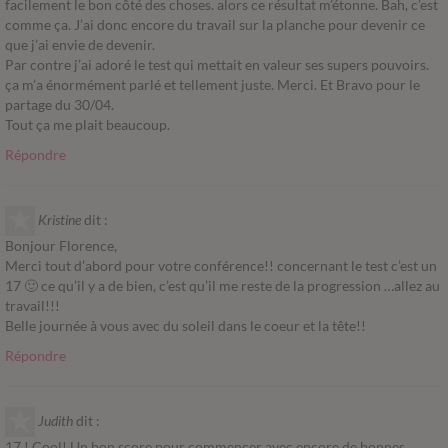
facilement le bon côté des choses. alors ce résultat m’étonne. Bah, c’est
comme ça. J’ai donc encore du travail sur la planche pour devenir ce
que j’ai envie de devenir.
Par contre j’ai adoré le test qui mettait en valeur ses supers pouvoirs.
ça m’a énormément parlé et tellement juste. Merci. Et Bravo pour le
partage du 30/04.
Tout ça me plait beaucoup.
Répondre
Kristine
dit :
Bonjour Florence,
Merci tout d’abord pour votre conférence!! concernant le test c’est un
17 🙂 ce qu’il y a de bien, c’est qu’il me reste de la progression …allez au
travail!!!
Belle journée à vous avec du soleil dans le coeur et la tête!!
Répondre
Judith
dit :
17 ! Cool! Un bon score pour commencer avec encore de bonnes