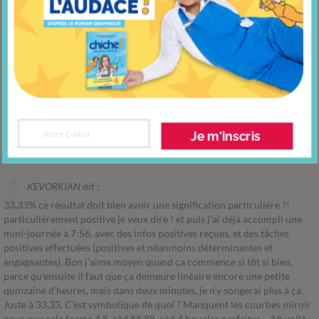
bourgade
dit :
Bonjour,
J’ai commencée le test hier j’ai fait 15 et aujourd’hui 18 fabuleux
demain ce sera que du bonheur!!!
MERCI MERCI
Valérie Bougade
Je m'inscris
Répondre
KEVORKIAN
dit :
33,33% ce résultat doit bien avoir une signification particulière ?!
particulièrement positive je veux dire ! et puis j’ai déjà accompli une
mini-journée à 7:56, avec des infos positives reçues, et des tâches
positives effectuées (positives et néanmoins déterminantes et
engageantes). Bon j’aime moyen quand ça commence si tôt si bien,
parce qu’ensuite il faut que ça demeure linéaire encore une petite
quinzaine d’heures, mais dans deux minutes, je n’y songerai plus à ça.
Juste à 33,33. C’est symbolique de quoi ? Manquent les courbes miroir
pour que cela forme 4 8, càd 88,88, càd 4 boucles parfaites… Ah voilà :