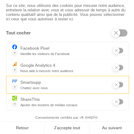
nath
dit :
Bonjour,
J’ai eu 13 points ; ce n’est vraiment pas terrible. Ceci étant, je suis
préoccupée en ce moment. Merci pour l’émission sur le web.
Répondre
Anne
dit :
Wouaw!23/60! A un point de l optimisme maximum!
L optimisme est le 4ème de mes super pouvoirs! Merci Florence pour
ce test
Répondre
clerlaure
dit :
Merci Florence,
Je n’ai obtenu que 13 mais j’espère bien que mon résultat va