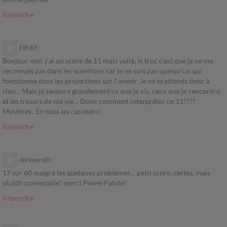
Répondre
Elli
dit :
Bonjour moi, j’ai un score de 11 mais voilà, le truc c’est que je ne me
reconnais pas dans les questions car je ne suis pas quelqu’un qui
fonctionne dans les projections sur l’avenir. Je ne m’attends donc à
rien… Mais je savoure grandement ce que je vis, ceux que je rencontre,
et les trésors de ma vie… Donc comment interpréter ce 11????
Mystères . En tous les cas merci
Répondre
doriane
dit :
17 sur 60 malgré les quelques problèmes… petit score, certes, mais
plutôt convenable! merci PowerPatate!
Répondre