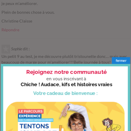
je peux m’améliorer.
Plein de bonnes chose à vous.
Christine Claisse
Répondre
Sophie
dit :
Un petit 9 au test, je me découvre plutôt tristounette donc… mais avec
fermer
beaucoup de marge pour m’améliorer!!!Belle journée à tous!
Répondre
Rejoignez notre communauté
en vous
inscrivant à
Chiche ! Audace, kifs et histoires vraies
cecile
dit :
Votre cadeau
de bienvenue :
Bonjour,
je n arrive pas au questionnaire, on me demande nom date naissance
est et mail et mot de passe et ça ne fonctionne pas.
pourriez vous m aider svp.
power patate ds les mains impatiente de continuer
Répondre