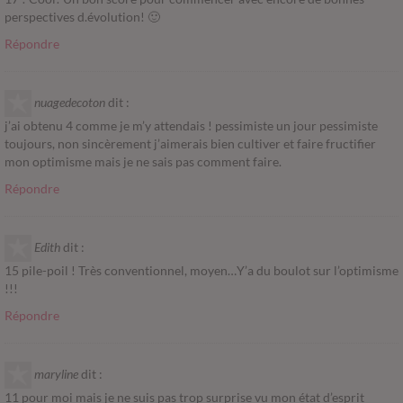
perspectives d.évolution! 🙂
Répondre
nuagedecoton
dit :
j’ai obtenu 4 comme je m’y attendais ! pessimiste un jour pessimiste
toujours, non sincèrement j’aimerais bien cultiver et faire fructifier
mon optimisme mais je ne sais pas comment faire.
Répondre
Edith
dit :
15 pile-poil ! Très conventionnel, moyen…Y’a du boulot sur l’optimisme
!!!
Répondre
maryline
dit :
11 pour moi mais je ne suis pas trop surprise vu mon état d’esprit