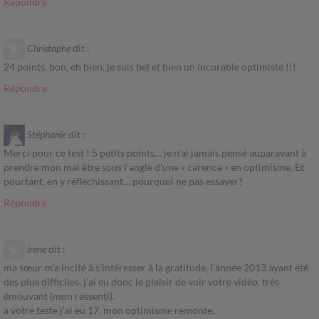
Répondre
Christophe
dit :
24 points, bon, eh bien, je suis bel et bien un incurable optimiste !!!
Répondre
Stéphanie
dit :
Merci pour ce test ! 5 petits points… je n’ai jamais pensé auparavant à
prendre mon mal être sous l’angle d’une « carence » en optimisme. Et
pourtant, en y réfléchissant… pourquoi ne pas essayer?
Répondre
irene
dit :
ma sœur m’a incité à s’intéresser à la gratitude, l’année 2013 ayant été
des plus difficiles. j’ai eu donc le plaisir de voir votre vidéo. très
émouvant (mon ressenti).
à votre teste j’ai eu 17. mon optimisme remonte.