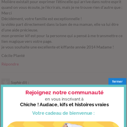
Molière existait pour exprimer l’étincelle qui arrive dans notre esprit
quand on vous écoute, je l’écrirais, mais je ne trouve rien d’autre que :
Merci
Décidément, votre famille est exceptionnelle !
la vidéo part directement dans la bam de ma maman, elle va lui être
d’une aide précieuse.
mon premier kif est pour la personne qui a pensé à me transmettre ce
lien magique vers votre page.
je vous souhaite une excellente et kiffante année 2014 Madame !
Cécile Planté
Répondre
fermer
Sophie
dit :
Merci Madame.
Rejoignez notre communauté
Voici deux ans que mon mari et moi sommes dans une situation
en vous
inscrivant à
difficile.
Chiche ! Audace, kifs et histoires vraies
Merci, pour cette piste d’Amour
Votre cadeau
de bienvenue :
Répondre