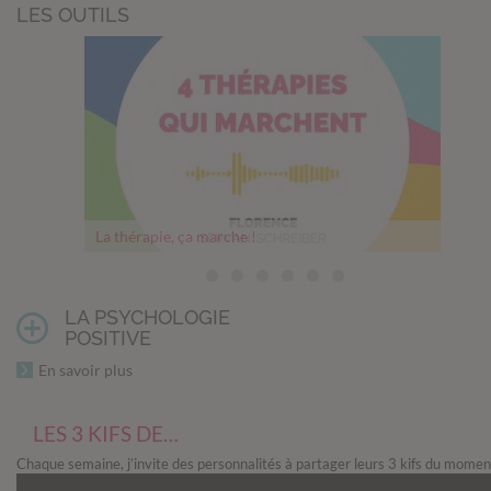
LES OUTILS
La thérapie, ça marche !
Thérapie, comment franchir le pas
Mesurer son bonheur
Un cerveau en pleine forme
Comment les relations nourrissent notre cerveau
Les 5 objectifs philosophiques du Memento mori
Questions avant un abandon
LA PSYCHOLOGIE
POSITIVE
En savoir plus
LES 3 KIFS DE…
Chaque semaine, j’invite des personnalités à partager leurs 3 kifs du momen