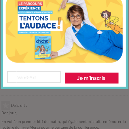
Guillaume
dit :
Super+ !
Merci d’avoir publiée cette vidéo (elle est une bonne piqûre de rappel à
« 3 Kifs par jour », et ça donne une autre tonalité au même contenu).
Et merci d’avoir rassemblé toutes les études pour en faire part au
grand public.
Répondre
olga
dit :
mon premier kif de la journée, c’est de vous avoir découvert! Merci
Je m'inscris
beaucoup.
Répondre
Délia
dit :
Bonjour,
En voilà un premier kiff du matin, qui également m’a fait remémorer la
lecture du livre.Merci pour le partage de la conférence.