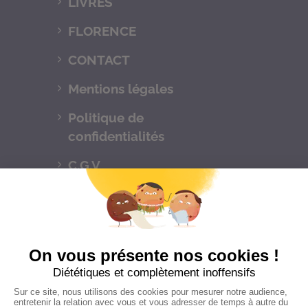
LIVRES
FLORENCE
CONTACT
Mentions légales
Politique de
confidentialités
C.G.V
Suivez-nous
CONTACTEZ-NOUS