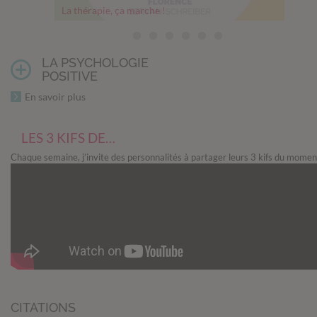
La thérapie, ça marche !
Thérapie, comment franchir le pas
Mesurer son bonheur
Un cerveau en pleine forme
Comment les relations nourrissent notre cerveau
Les 5 objectifs philosophiques du Memento mori
Questions avant un abandon
LA PSYCHOLOGIE
POSITIVE
En savoir plus
LES 3 KIFS DE…
Chaque semaine, j’invite des personnalités à partager leurs 3 kifs du momen
CITATIONS