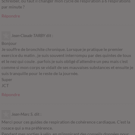
Schreiber, ou faut il changer mon cycle de respiration à 6 respirations
par minute ?
Répondre
Jean-Claude TARBY
dit :
Bonjour
Je souffre de bronchite chronique. Lorsque je pratique le premier
exercice du matin , je suis souvent interrompu par des quintes de toux
et le nez qui coule . parfois je suis obligé d’attendre un peu mais c’est
comme si mon corps se vidait de ses mauvaises substances et ensuite je
suis tranquille pour le reste de la journée.
Super
JCT
Répondre
Jean-Marc S.
dit :
Merci pour ces guides de respiration de cohérence cardiaque. C’est la
rosace qui a ma préférence.
Pendant mes sorties à vélo, en m’inspirant des conseils données pour