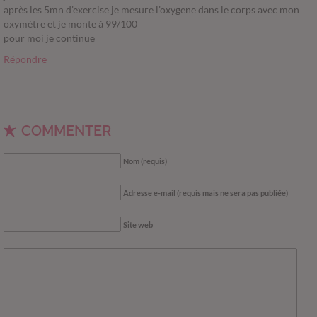
après les 5mn d’exercise je mesure l’oxygene dans le corps avec mon
oxymètre et je monte à 99/100
pour moi je continue
Répondre
COMMENTER
Nom (requis)
Adresse e-mail (requis mais ne sera pas publiée)
Site web