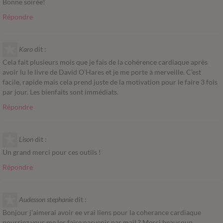
Bonne soirée!
Répondre
Karo
dit :
Cela fait plusieurs mois que je fais de la cohérence cardiaque après
avoir lu le livre de David O’Hares et je me porte à merveille. C’est
facile, rapide mais cela prend juste de la motivation pour le faire 3 fois
par jour. Les bienfaits sont immédiats.
Répondre
Lison
dit :
Un grand merci pour ces outils !
Répondre
Audesson stephanie
dit :
Bonjour j’aimerai avoir ee vrai liens pour la coherance cardiaque
pourriez vous me les faire parvenir par mail ? Merci beaucoup…