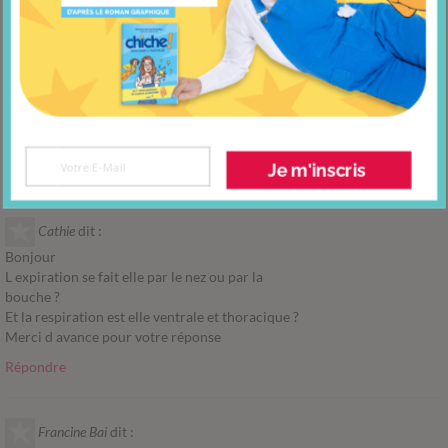
Répondre
Moss
dit :
Très efficace pour gérer mon stress, mon anxiété, sur les conseils de
mon médecin traitant.
Répondre
Je m'inscris
Cathie
dit :
Bonjour
L expiration se fait elle par le nez ou par la
bouche ?
Et la respiration est elle ventrale et thoracique ?
Merci d avance pour votre réponse
Répondre
Francine Bai
dit :