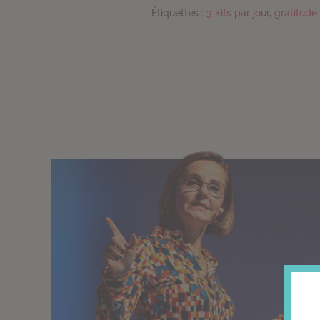
Étiquettes :
3 kifs par jour
,
gratitude