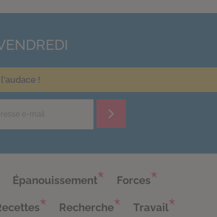
VENDREDI
l'audace !
Épanouissement
Forces
Recettes
Recherche
Travail