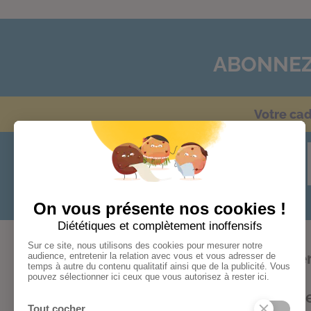
ABONNEZ
Votre ca
Audace
Bonheur
Cohér
Formations
Kifs
Optimism