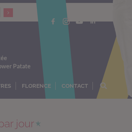
tée
Power Patate
VRES
FLORENCE
CONTACT
par jour