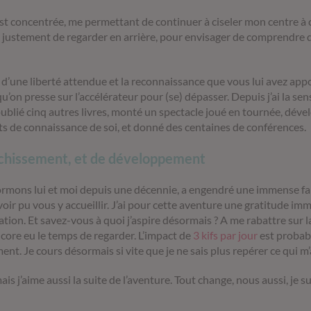
est concentrée, me permettant de continuer à ciseler mon centre à
 justement de regarder en arrière, pour envisager de comprendre q
er d’une liberté attendue et la reconnaissance que vous lui avez a
qu’on presse sur l’accélérateur pour (se) dépasser. Depuis j’ai la sen
 publié cinq autres livres, monté un spectacle joué en tournée, dév
its de connaissance de soi, et donné des centaines de conférences.
richissement, et de développement
ormons lui et moi depuis une décennie, a engendré une immense fami
oir pu vous y accueillir. J’ai pour cette aventure une gratitude i
ation. Et savez-vous à quoi j’aspire désormais ? A me rabattre sur la
encore eu le temps de regarder. L’impact de
3 kifs par jour
est probab
ent. Je cours désormais si vite que je ne sais plus repérer ce qui m
mais j’aime aussi la suite de l’aventure. Tout change, nous aussi, je su