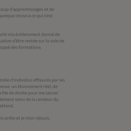
 coup d’apprentissages et de
uelque chose à ce qui s’est
pporté m’a évidemment donné de
sation d’être restée sur la voie de
eloppé des formations
lle d’individus effleurés par les
mmense, un étonnement réel, de
 file de droite pour me laisser
lement venu de la candeur du
’attend.
is prête et je m’en réjouis.