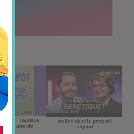
e rien – L’audace
Invitée dans le podcast
hanger une vie
Legend