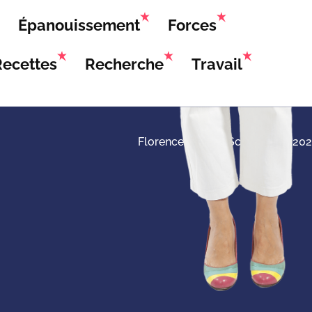
Épanouissement
Forces
Recettes
Recherche
Travail
Florence Servan-Schreiber © 20