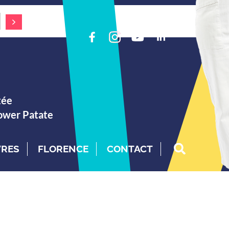
tée
Power Patate
VRES
FLORENCE
CONTACT