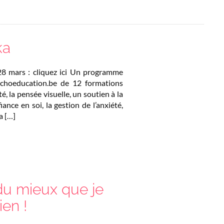
ka
 28 mars : cliquez ici Un programme
sychoeducation.be de 12 formations
té, la pensée visuelle, un soutien à la
iance en soi, la gestion de l’anxiété,
a […]
du mieux que je
ien !