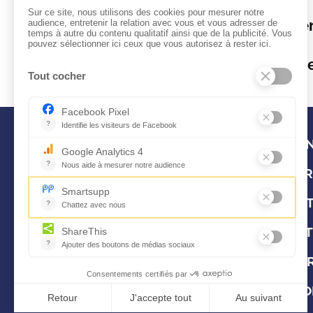
Audace
Bonheur
Cohér
Formations
Kifs
Optimism
CON
FOR
OUT
ART
LIV
FLO