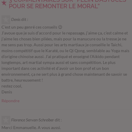
POUR SE REMONTER LE MORAL”
Denis
dit :
C’est un peu genré ces conseils 😉
J’avoue que je suis d’accord pour le repassage, j’aime ça, c’est calme et
j’aime les choses bien pliées, mais pour la manucure ou la tresse je ne
me sens pas trop. Aussi pour les arts martiaux je conseille le Taichi,
moins compétitif que le Karaté, ou le Qi Qong, semblable au Yoga mais
d’origine chinoise aussi. J’ai pratiqué et enseigné l’Aïkido pendant
longtemps, art martial sympa aussi et sans compétition. Le plus
important dans ces activité et d’avoir un bon prof et un bon
environnement, ça ne sert plus à grand chose maintenant de savoir se
battre, heureusement !
restez cool,
Denis
Répondre
Florence Servan-Schreiber
dit :
Merci Emmanuelle. A vous aussi.