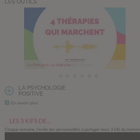
LES OUTILS
La thérapie, ça marche !
Thérapie, comment franchir le pas
Mesurer son bonheur
Un cerveau en pleine forme
Comment les relations nourrissent notre cerveau
Les 5 objectifs philosophiques du Memento mori
Questions avant un abandon
LA PSYCHOLOGIE
POSITIVE
En savoir plus
LES 3 KIFS DE…
Chaque semaine, j’invite des personnalités à partager leurs 3 kifs du momen