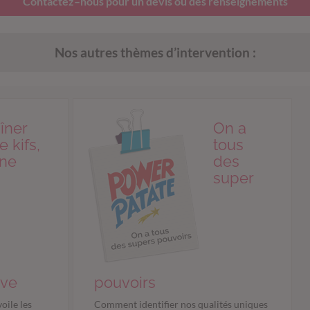
Contactez
–
nous pour un devis ou des renseignements
Nos autres thèmes d’intervention :
îner
On a
e kifs,
tous
ne
des
super
ive
pouvoirs
oile les
Comment identifier nos qualités uniques