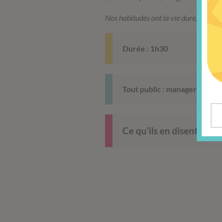
Nos habitudes ont la vie dure, ce kit 
Durée : 1h30
Tout public : managers, coll
Ce qu’ils en disent :
Lecteur
vidéo