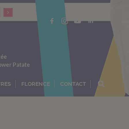
tée
Power Patate
VRES
FLORENCE
CONTACT