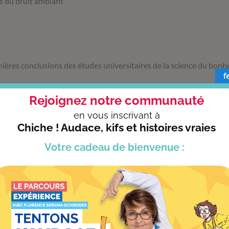
ls du bruit ambiant
ières conclusions des études universitaires de la science du bonh
f
Rejoignez notre communauté
en vous
inscrivant à
cipants ont l’option de recevoir le kit digital qui comprend :
Chiche ! Audace, kifs et histoires vraies
pour éviter de prendre des notes mais se souvenir de tout
Votre cadeau
de bienvenue :
périences à appliquer, à son rythme dans son cadre de vie
es bonus pour surprendre son cerveau, bien sûr !