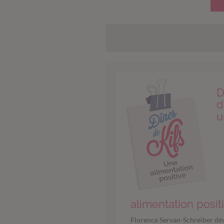
D
d
u
alimentation posit
Florence Servan-Schreiber dév