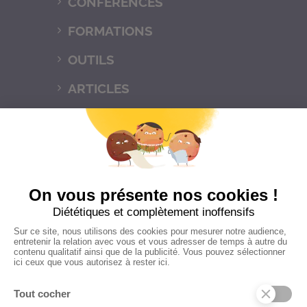
CONFÉRENCES
FORMATIONS
OUTILS
ARTICLES
LIVRES
FLORENCE
CONTACT
Mentions légales
Politique de
confidentialités
C.G.V