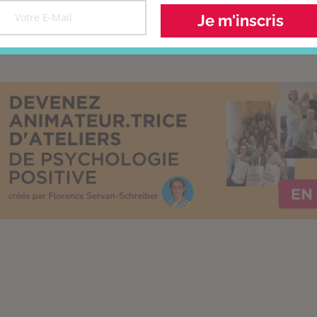
Je m'inscris
 ça existe ?
Interview : Bienvenue chez
Ch
vous