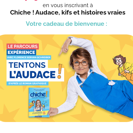
d’établissements d’enseignements supérieur ou
en vous
inscrivant à
autour des sujets développés dans ses ouvrage
Chiche ! Audace, kifs et histoires vraies
Votre cadeau
de bienvenue :
Voir toutes les conférences
CONTACTEZ-NOUS >
À LIRE AUSSI