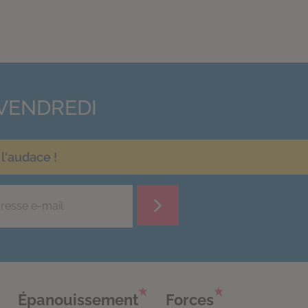
VENDREDI
l'audace !
Épanouissement
Forces