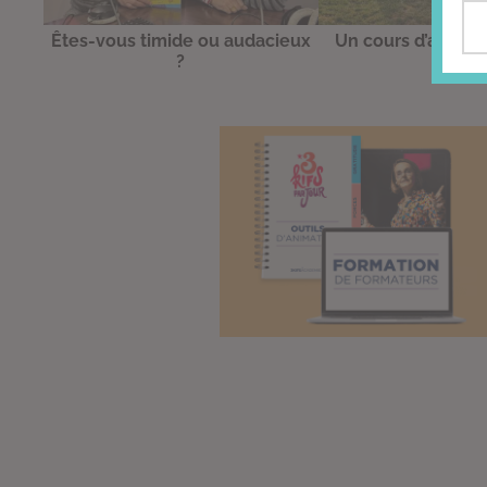
Êtes-vous timide ou audacieux
Un cours d’amitié,
?