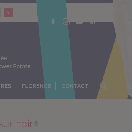
tée
Power Patate
VRES
FLORENCE
CONTACT
ur noir