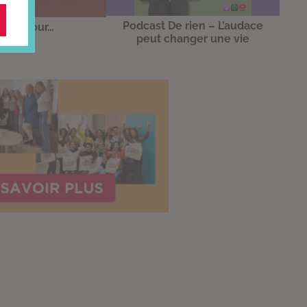
Podcast De rien – L’audace
er Amour…
peut changer une vie