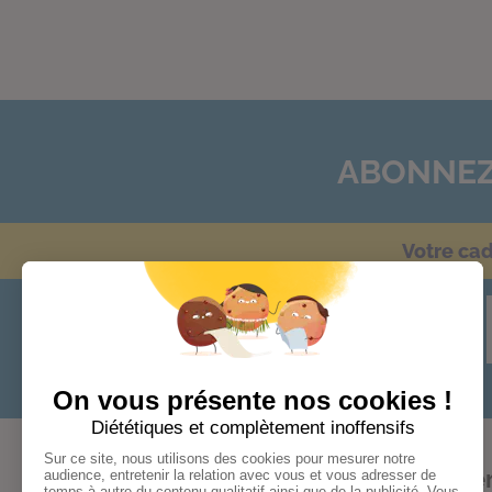
ABONNEZ
Votre ca
Audace
Bonheur
Cohér