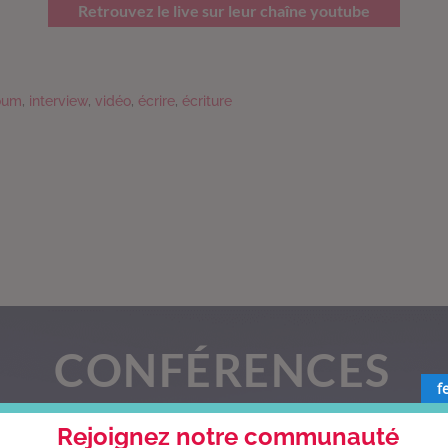
Retrouvez le live sur leur chaîne youtube
oum
,
interview
,
vidéo
,
écrire
,
écriture
CONFÉRENCES
f
Florence intervient auprès des entreprises, du 
Rejoignez notre communauté