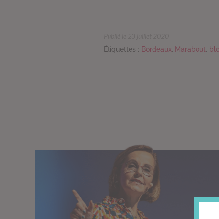
Publié le 23 juillet 2020
Étiquettes :
Bordeaux
,
Marabout
,
bl