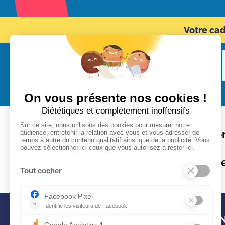
Votre ca
Audace
Bonheur
Cohér
Formations
Kifs
Optimism
CON