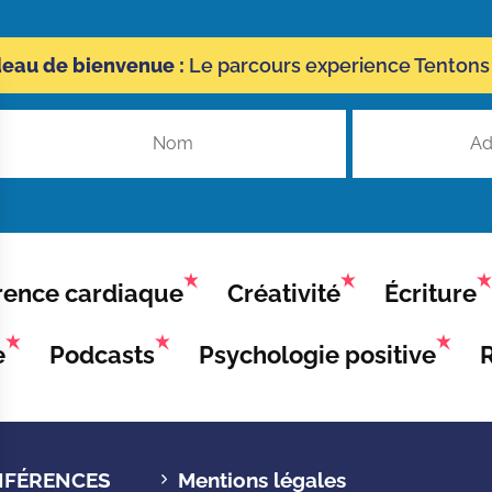
deau de bienvenue :
Le parcours experience Tentons 
ence cardiaque
Créativité
Écriture
e
Podcasts
Psychologie positive
FÉRENCES
Mentions légales