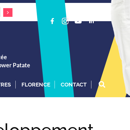
tée
Power Patate
VRES
FLORENCE
CONTACT
veloppement