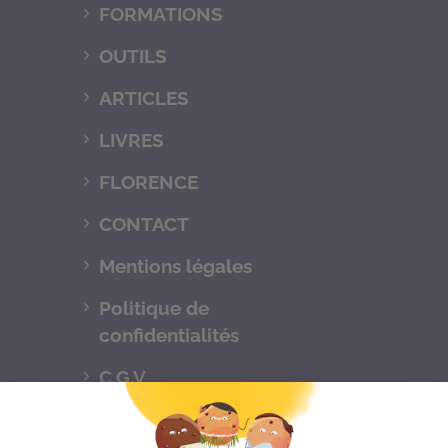
FORMATIONS
OUTILS
ARTICLES
LIVRES
FLORENCE
CONTACT
Mentions légales
Politique de
confidentialités
C.G.V
Suivez-nous