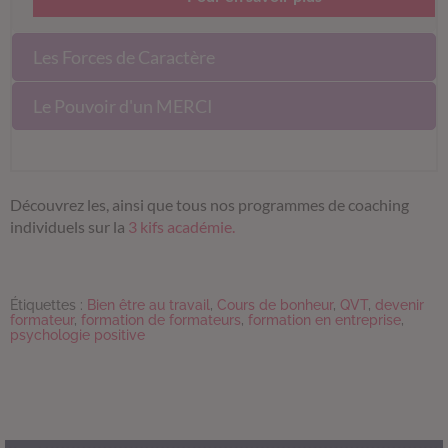
Les Forces de Caractère
Le Pouvoir d'un MERCI
Découvrez les, ainsi que tous nos programmes de coaching
individuels sur la
3 kifs académie.
Étiquettes :
Bien être au travail
,
Cours de bonheur
,
QVT
,
devenir
formateur
,
formation de formateurs
,
formation en entreprise
,
psychologie positive