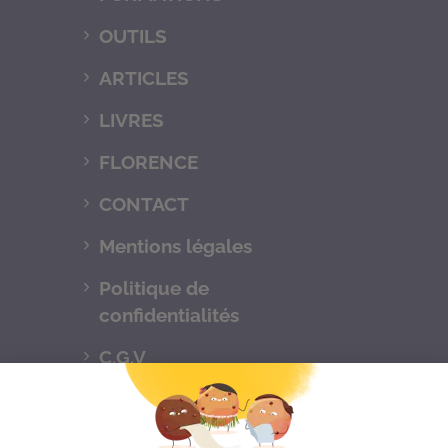
OUTILS
ARTICLES
LIVRES
FLORENCE
CONTACT
Mentions légales
Politique de
confidentialités
C.G.V
Suivez-nous