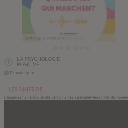
La thérapie, ça marche !
Thérapie, comment franchir le pas
Mesurer son bonheur
Un cerveau en pleine forme
Comment les relations nourrissent notre cerveau
Les 5 objectifs philosophiques du Memento mori
Questions avant un abandon
LA PSYCHOLOGIE
POSITIVE
En savoir plus
LES 3 KIFS DE…
Chaque semaine, j’invite des personnalités à partager leurs 3 kifs du momen