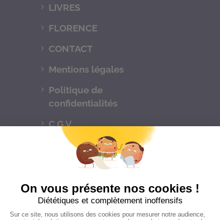
LIVRES
FLORENCE
CONTACT
Mentions légales
Politique de
confidentialités
C.G.V
Suivez-nous
CONTACTEZ-NOUS