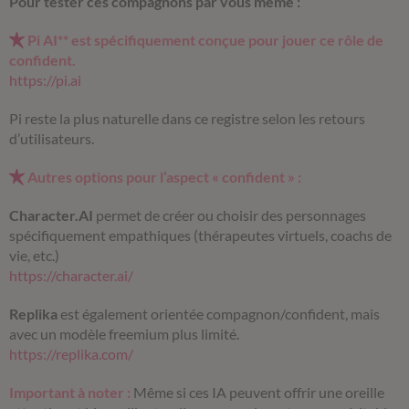
Pour tester ces compagnons par vous même :
Pi AI** est spécifiquement conçue pour jouer ce rôle de
confident.
https://pi.ai
Pi reste la plus naturelle dans ce registre selon les retours
d’utilisateurs.
Autres options pour l’aspect « confident » :
Character.AI
permet de créer ou choisir des personnages
spécifiquement empathiques (thérapeutes virtuels, coachs de
vie, etc.)
https://character.ai/
Replika
est également orientée compagnon/confident, mais
avec un modèle freemium plus limité.
https://replika.com/
Important à noter :
Même si ces IA peuvent offrir une oreille