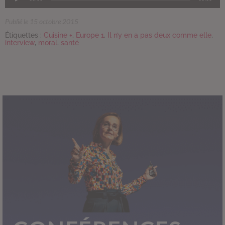
audio
Publié le 15 octobre 2015
Étiquettes :
Cuisine +
,
Europe 1
,
Il n’y en a pas deux comme elle
,
interview
,
moral
,
santé