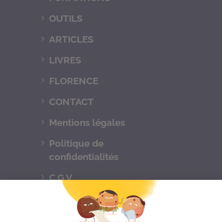
OUTILS
ARTICLES
LIVRES
FLORENCE
CONTACT
Mentions légales
Politique de
confidentialités
C.G.V
Suivez-nous