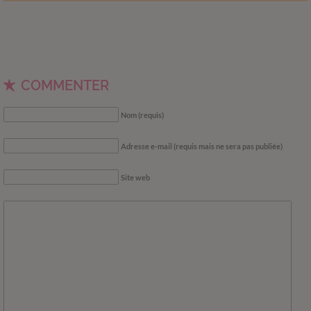
COMMENTER
Nom (requis)
Adresse e-mail (requis mais ne sera pas publiée)
Site web