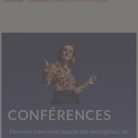
Étiquettes :
France Bleu
,
bloum
,
livre
,
écrire
,
écriture
CONFÉRENCES
Florence intervient auprès des entreprises, du