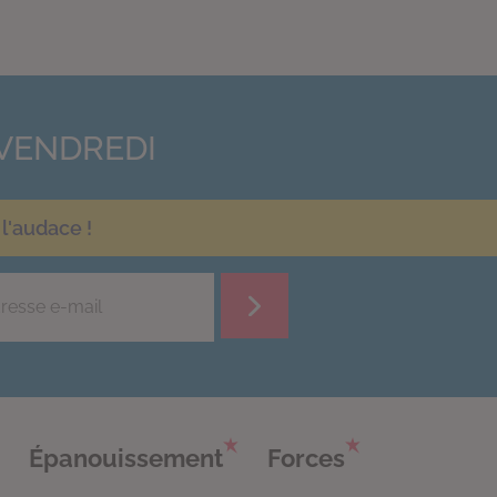
VENDREDI
l'audace !
Épanouissement
Forces