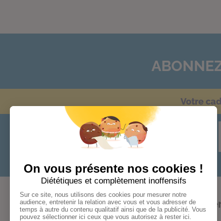
ABONNEZ
Votre ca
Audace
Bonheur
Cohér