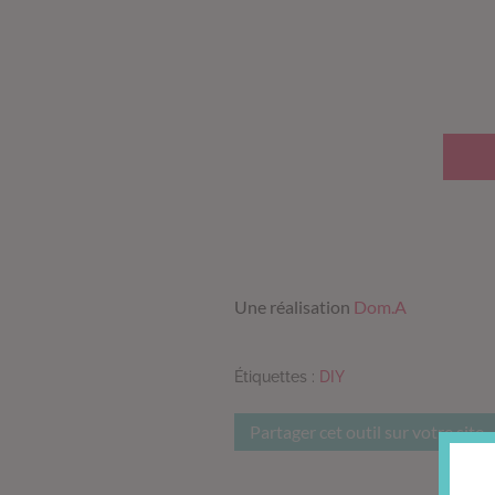
Une réalisation
Dom.A
Étiquettes :
DIY
Partager cet outil sur votre site