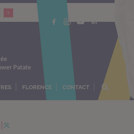
tée
Power Patate
VRES
FLORENCE
CONTACT
I