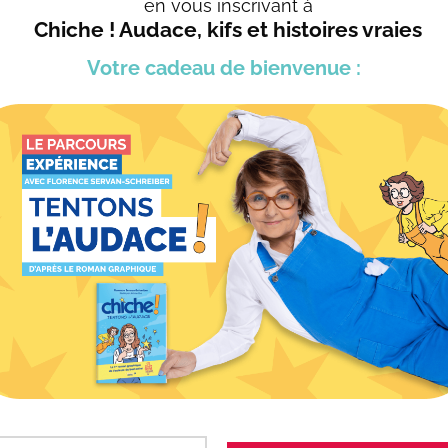
en vous
inscrivant à
Chiche ! Audace, kifs et histoires vraies
Votre cadeau
de bienvenue :
CONFÉRENCES
Florence intervient auprès des entreprises, du 
d’établissements d’enseignements supérieur ou
autour des sujets développés dans ses ouvrage
Voir toutes les conférences
CONTACTEZ-NOUS >