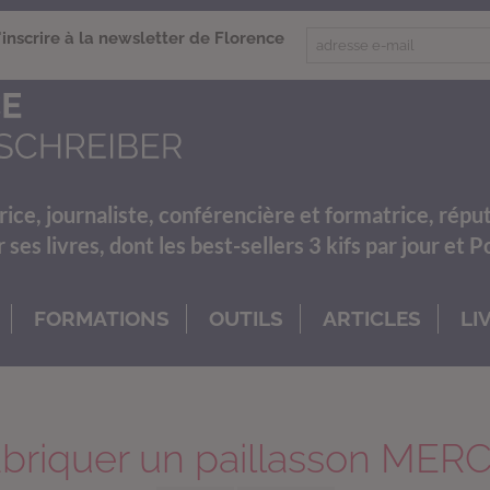
'inscrire à la newsletter de Florence
rice, journaliste, conférencière et formatrice, répu
es livres, dont les best-sellers 3 kifs par jour et 
FORMATIONS
OUTILS
ARTICLES
LI
briquer un paillasson MERC