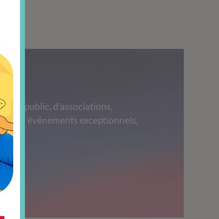
grand public, d’associations,
 lors d’événements exceptionnels,
s.