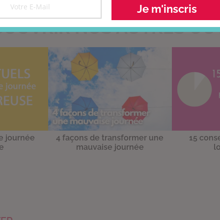
Je m'inscris
OUVRIR NOS AUTRES OU
ne journée
4 façons de transformer une
15 conse
e
mauvaise journée
l