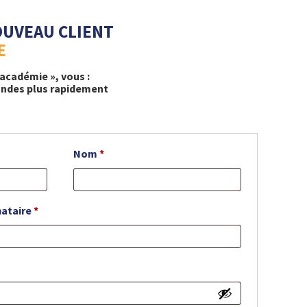
OUVEAU CLIENT
E
’académie », vous :
ndes plus rapidement
Nom
*
nataire
*